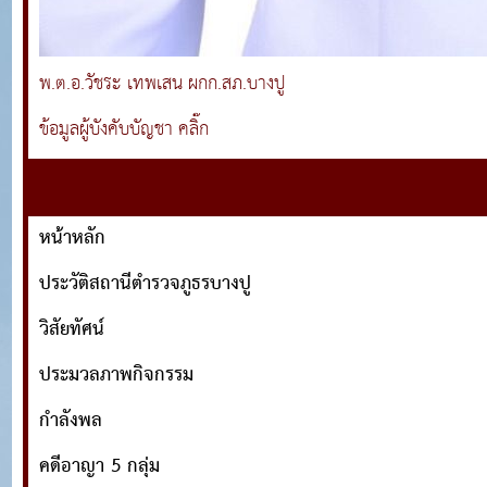
พ.ต.อ.วัชระ เทพเสน ผกก.สภ.บางปู
ข้อมูลผู้บังคับบัญชา คลิ๊ก
หน้าหลัก
ประวัติสถานีตำรวจภูธรบางปู
วิสัยทัศน์
ประมวลภาพกิจกรรม
กำลังพล
คดีอาญา 5 กลุ่ม