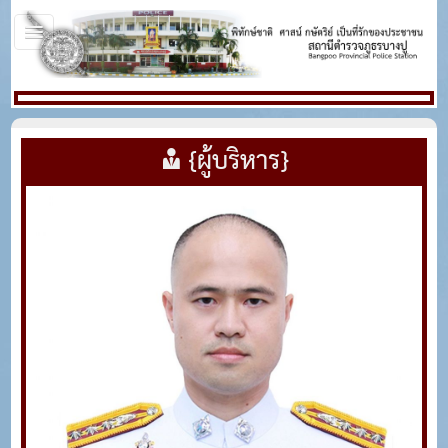
{ผู้บริหาร}