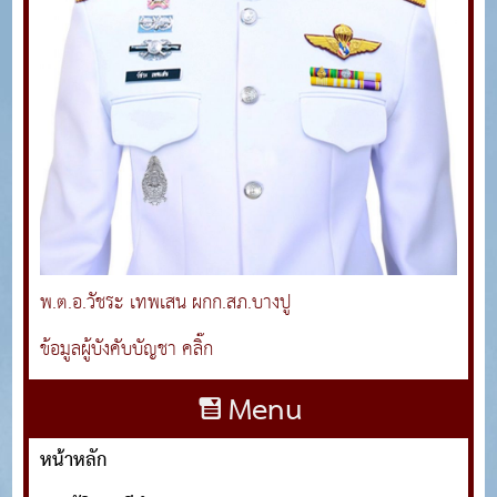
พ.ต.อ.วัชระ เทพเสน ผกก.สภ.บางปู
ข้อมูลผู้บังคับบัญชา คลิ๊ก
Menu
หน้าหลัก