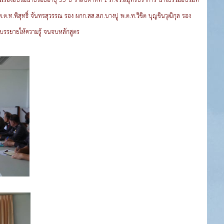
ณีเรื่องอบรมนายร้อยอายุ 53 ปี ว่าสัปดาห์ที่ 1 ภ.จว.สมุทรปราการ นำไปรวมอบรมที่
พ.ต.ท.พิสุทธิ์ จันทรสุวรรณ รอง ผกก.สส.สภ.บางปู พ.ต.ท.วิชิต บุญชินวุฒิกุล รอง
รบรรยายให้ความรู้ จนจบหลักสูตร