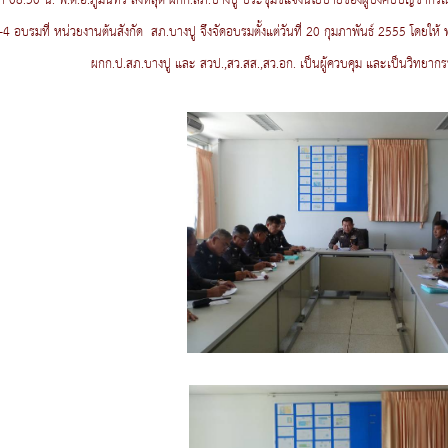
ลา 08.30 น. พ.ต.อ.ภูมินทร์ สิงหสุต ผกก.สภ.บางปู ประชุมชี้แจงนโยบายของผู้บังคับบัญชากร
2-4 อบรมที่ หน่วยงานต้นสังกัด สภ.บางปู จึงจัดอบรมตั้งแต่วันที่ 20 กุมภาพันธ์ 2555 โดยให้ 
ผกก.ป.สภ.บางปู และ สวป.,สว.สส.,สว.อก. เป็นผู้ควบคุม และเป็นวิทยาก