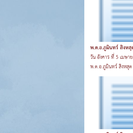
พ.ต.อ.ภูมินทร์ สิงหสุต ผกก.สภ.บางปู ร่วมกิจ
กรรมส
วัน อังคาร ที่ 5 เมษ
พ.ต.อ.ภูมินทร์ สิงหสุ
กิจกรรมโครงการส..