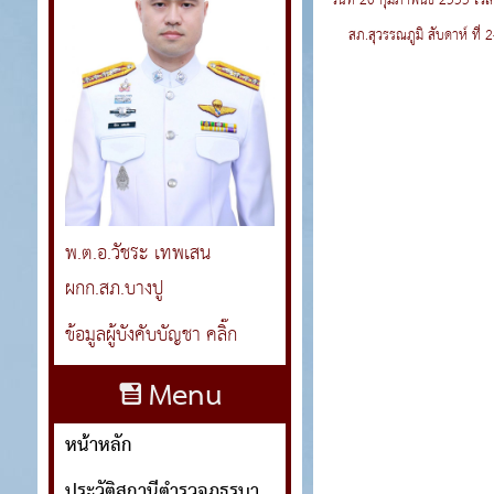
วันที่ 20 กุมภาพันธ์ 2555 เว
สภ.สุวรรณภูมิ สับดาห์ ที่ 
พ.ต.อ.วัชระ เทพเสน
ผกก.สภ.บางปู
ข้อมูลผู้บังคับบัญชา คลิ๊ก
Menu
หน้าหลัก
ประวัติสถานีตำรวจภูธรบางปู