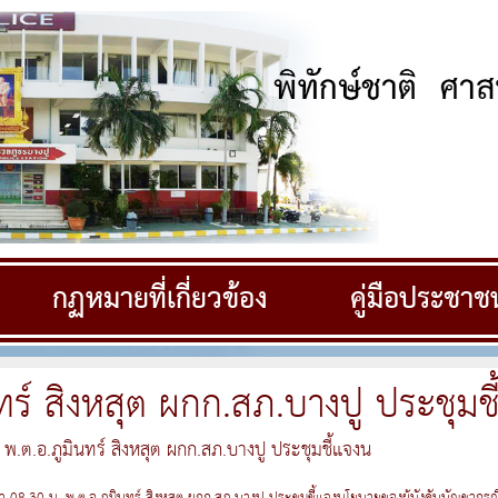
กฏหมายที่เกี่ยวข้อง
คู่มือประชาช
ทร์ สิงหสุต ผกก.สภ.บางปู ประชุมช
พ.ต.อ.ภูมินทร์ สิงหสุต ผกก.สภ.บางปู ประชุมชี้แจงน