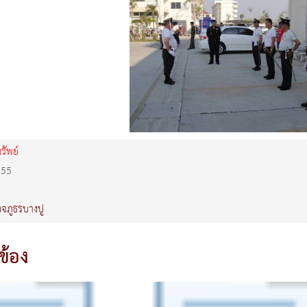
ัพย์
555
จภูธรบางปู
วข้อง