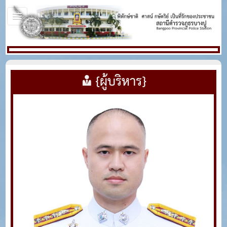
{ผู้บริหาร}