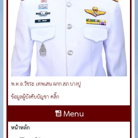
พ.ต.อ.วัชระ เทพเสน ผกก.สภ.บางปู
ข้อมูลผู้บังคับบัญชา คลิ๊ก
Menu
หน้าหลัก