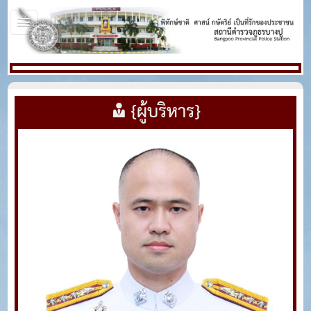
{ผู้บริหาร}