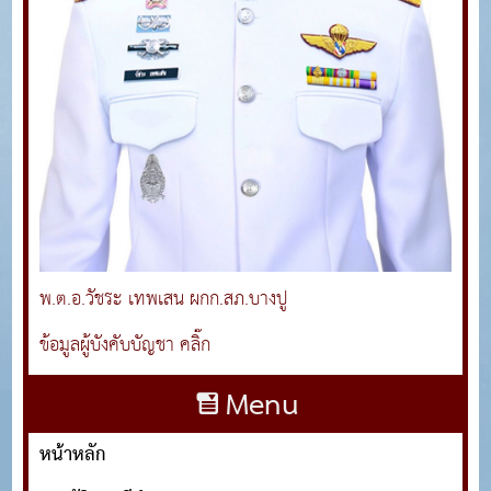
พ.ต.อ.วัชระ เทพเสน ผกก.สภ.บางปู
ข้อมูลผู้บังคับบัญชา คลิ๊ก
Menu
หน้าหลัก