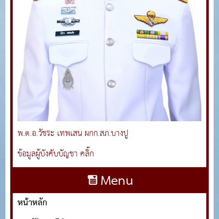
พ.ต.อ.วัชระ เทพเสน ผกก.สภ.บางปู
ข้อมูลผู้บังคับบัญชา คลิ๊ก
Menu
หน้าหลัก