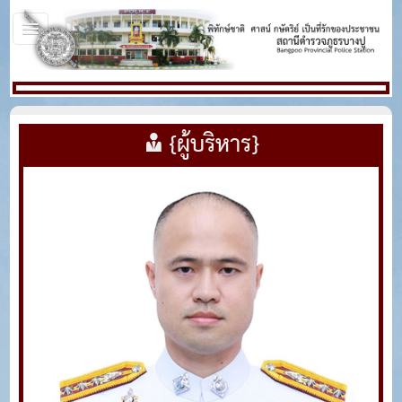
{ผู้บริหาร}