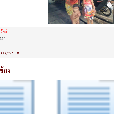
ัพย์
2554
วจ
ภูธร
บางปู
วข้อง