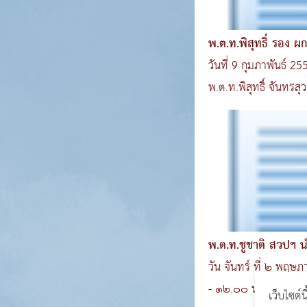
พ.ต.ท.พิสุทธิ์ รอง 
กวาดล้างอ
วันที่ 9 กุมภาพันธ์ 2
พ.ต.ท.พิสุทธิ์ จันทรสุวรรณ รอง ผกก.สส.ฯ ได้รับ
มอบหมายจาก พ..
พ.ต.ท.ชูชาติ สวปฯ 
และตรวจสารเส
วัน จันทร์ ที่ ๒ พฤ
- ๑๒.๐๐ น. พ.ต.ท.ชูชาติ กาญจนรูจี
เว็บไซต์น