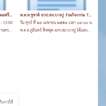
มฟรีที่
พ.ต.ท.ชูชาติ สวป.สภ.บางปู ร่วมกิจกรรม To
Be Numbe
0 - 13.00
วัน ศุกร์ ที่ ๒๙ เมษายน ๒๕๕๔ เวลา ๐๙.๐๐ น.
หานคร
พ.ต.อ.ภูมินทร์ สิงหสุต ผกก.สภ.บางปู ได้มอบ
หมายให้ พ.ต.ท..
กับการใช้