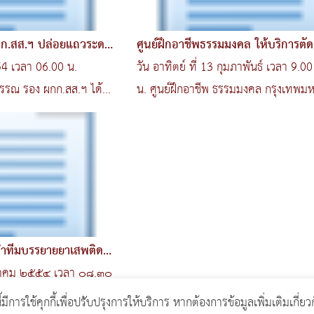
ผกก.สส.ฯ ปล่อยแถวระดม
ศูนย์ฝึกอาชีพธรรมมงคล ให้บริการตัดผ
สภ.บาง
554 เวลา 06.00 น.
วัน อาทิตย์ ที่ 13 กุมภาพันธ์ เวลา 9.0
น. ศูนย์ฝึกอาชีพ ธรรมมงคล กรุงเทพม
นำนักศึกษา..
นำทีมบรรยายยาเสพติด
ษภาคม ๒๕๕๔ เวลา ๐๘.๓๐
 สวป.ฯ
ี้มีการใช้คุกกี้เพื่อปรับปรุงการให้บริการ หากต้องการข้อมูลเพิ่มเติมเกี่ยว