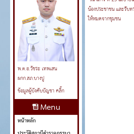
น้องประชาชน และรับทรา
ให้หมดจากชุมชน
พ.ต.อ.วัชระ เทพเสน
ผกก.สภ.บางปู
ข้อมูลผู้บังคับบัญชา คลิ๊ก
Menu
หน้าหลัก
ประวัติสถานีตำรวจภูธรบางปู