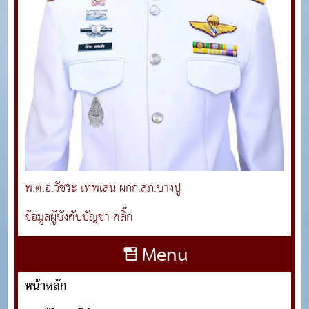
พ.ต.อ.วัชระ เทพเสน ผกก.สภ.บางปู
ข้อมูลผู้บังคับบัญชา คลิ๊ก
Menu
หน้าหลัก