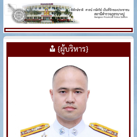
{ผู้บริหาร}