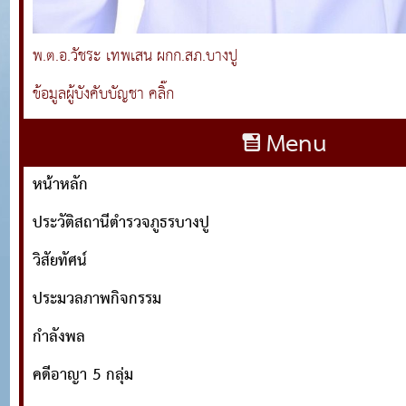
พ.ต.อ.วัชระ เทพเสน ผกก.สภ.บางปู
ข้อมูลผู้บังคับบัญชา คลิ๊ก
Menu
หน้าหลัก
ประวัติสถานีตำรวจภูธรบางปู
วิสัยทัศน์
ประมวลภาพกิจกรรม
กำลังพล
คดีอาญา 5 กลุ่ม