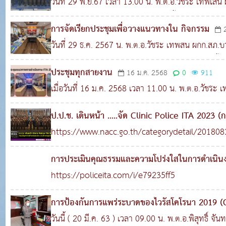
วันที่ 29 พ.ย.67 เวลา 13.00 น. พ.ต.อ.วัชระ เทพเสน 
ประชุมข้าราชการตำรวจในสังกัด เพื่อชี้แจง และประ
การจัดเรียกประชุมเพื่อวางแนวทางใน กิจกรรม
นโยบายการต่อต้านการรับสินบน (Anti- Bribery Policy) 
วันที่ 29 ธ.ค. 2567 น. พ.ต.อ.วัชระ เทพสน ผกก.สภ.บา
867
คนทราบและปฏิบัติ โดยชี้แจงให้เข้าถึง การไม่รั
ทำงาน POLICE ITA ของสถานีตำรวจภูธรสำโรงใต้ ขึ้น
ประชุมทุกสายงาน
16 ม.ค. 2568
0
911
ประชุมเพื่อวางแนวทางใน กิจกรรม และวางแผนเพื่อให้ไ
เมื่อวันที่ 16 ม.ค. 2568 เวลา 11.00 น. พ.ต.อ.วัชระ
และติดตามผลงานการดำเนินการเป็นประจำ
พร้อมด้วยหัวหน้างานทุกสายงาน เจ้าหน้าที่ธุรการแต่
ป.ป.ช. เดินหน้า .....จัด Clinic Police ITA 20
แนวทางการดำเนินงาน การประเมินคุณธรรมและความโ
ตำรวจภูธรภาค 1)
https://www.nacc.go.th/categorydetail/2018
30 มี.ค. 2566
0
1,452
ของหน่วยงานภาครัฐ ให้ข้าราการตำรวจในสังกัดได้รับ
การประเมินคุณธรรมและความโปร่งใสในการดำเนิ
(Integrity and Transparency Assessment: ITA) 
https://policeita.com/i/e79235ff5
มีส่วนได้ส่วนเสียภายนอก External Integrity an
การป้องกันการแพร่ระบาดของไวรัสโคโรนา 2019 (C
Assessment (EIT)
08 มี.ค. 2566
0
1,619
ประชาชนผู้มาติดต่อราชการและเจ้าหน้าที่ตำรวจที่ปฏิ
วันนี้ ( 20 มี.ค. 63 ) เวลา 09.00 น. พ.ต.อ.พิสุทธิ์ จ