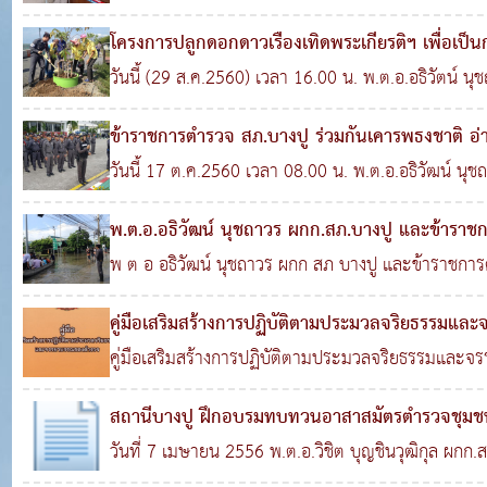
, ข้าราชการตำรวจ สภ.บางปู พร้อมด้วยเจ้าหน้าที่ก
2563
0
3,215
โครงการปลูกดอกดาวเรืองเทิดพระเกียรติฯ เพื่อเป็
รกษา ได้ฉีดพ่นยาฆ่าเชื้อทำความสะอาด (big cleaning
และสนับสนุนในการจัดงานพระราชพิธีถวายพระเพ
วันนี้ (29 ส.ค.2560) เวลา 16.00 น. พ.ต.อ.อธิวัตน์ น
แจ้งความ (one stop service) ห้องทำงานทุกแผน
พร้อมด้วยข้าราชการตำรวจ สภ.บางปู จัดทำโครงการป
ส.ค. 2560
0
2,449
ข้าราชการตำรวจ สภ.บางปู ร่วมกันเคารพธงชาติ อ
เกียรติฯ เพื่อเป็นการเตรียมความพร้อมและสนับสนุนใ
สัตย์ปฏิญาณ
วันนี้ 17 ต.ค.2560 เวลา 08.00 น. พ.ต.อ.อธิวัฒน์ นุช
17 ต.ค. 2560
0
4,093
ถวายพระเพลิงพระบรมศพ พระบาทสมเด็จพระปรมิน
ตำรวจภูธรบางปู ข้าราชการตำรวจ สภ.บางปู ร่วมกันเ
พ.ต.อ.อธิวัฒน์ นุชถาวร ผกก.สภ.บางปู และข้าร
ผบ.ตร.ถวายสัตย์ปฏิญาณ ท่องอุดมคติตำรวจ ไหว้ศาล
สะดวกด้านการจราจรให้กับ ประชาชน บริเวณนิคมอ
พ ต อ อธิวัฒน์ นุชถาวร ผกก สภ บางปู และข้าราช
ภูธรบางปู ทำบุญเลี้ยงพระ เนื่องในวันตำรวจ
สะดวกด้านการจราจรให้กับ ประชาชน บริเวณนิคมอุตสาห
0
3,463
คู่มือเสริมสร้างการปฏิบัติตามประมวลจริยธรรมแ
ที่ผ่านมา มีฝนตกห
คู่มือเสริมสร้างการปฏิบัติตามประมวลจริยธรรมแล
19 ก.ค. 2559
0
3,063
http: www edupol org eduOrganize publicDoc 
สถานีบางปู ฝึกอบรมทบทวนอาสาสมัตรตำรวจชุมช
ethicPol pdf
วันที่ 7 เมษายน 2556 พ.ต.อ.วิชิต บุญชินวุฒิกุล ผกก
4,902