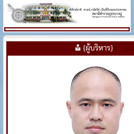
{ผู้บริหาร}