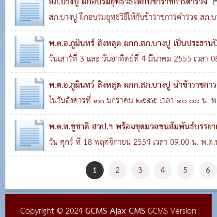
สภ.บางปู ฝึกอบรมยุทธวิธีให้กับข้าราชการตำรวจ
สภ.บางปู ฝึกอบรมยุทธวิธีให้กับข้าราชการตำรวจ สภ.บา
3,369
ทักษะในการต่อสู้ป้องกันตัวและจ..
พ.ต.อ.ภูมินทร์ สิงหสุต ผกก.สภ.บางปู เป็นประธานป
วันเสาร์ที่ 3 และ วันอาทิตย์ที่ 4 มีนาคม 2555 เวลา 
2,894
พ.ต.อ.ภูมินทร์สิงหสุต ผกก...
พ.ต.อ.ภูมินทร์ สิงหสุต ผกก.สภ.บางปู นำข้าราชกา
ในวันอังคารที่ ๓๑ มกราคม ๒๕๕๕ เวลา ๑๐.๐๐ น. พ.ต.
0
2,229
ผกก.สภ.บางปู พร้อมด้วย พ.ต.ท.พิ..
พ.ต.ท.ชูชาติ สวป.ฯ พร้อมชุดมวลชนสัมพันธ์บรรยา
วัน ศุกร์ ที่ 18 พฤศจิกายน 2554 เวลา 09.00 น. พ.ต.ท.ชูชาติ 
0
2,794
สวป.ฯ , ด.ต.มาโนช เปรมแก้ว ..
1
2
3
4
5
6
GCMS Ajax CMS
Copyright © 2024
GCMS Version